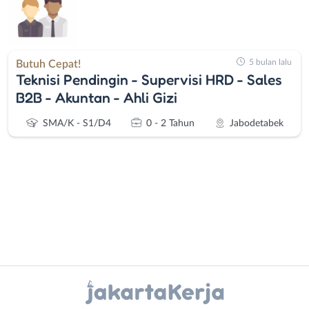
5 bulan lalu
Butuh Cepat!
Teknisi Pendingin - Supervisi HRD - Sales
B2B - Akuntan - Ahli Gizi
SMA/K - S1/D4
0 - 2 Tahun
Jabodetabek
Administrasi
Bebas
Ahli
(Remote
Instagram
WhatsApp
Gizi
Work)
Ahli
Bekasi
X - Twitter
Telegram
Kecantikan
Bogor
Analis
Depok
Kanal Lainnya..
/
Jakarta