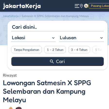
Pasang Loke
Gelap
JakartaKerja
>
Satmesin X SPPG Selembaran dan Kampung Melayu
Lokasi
Lulusan
Tanpa Pengalaman
1 – 2 Tahun
3 – 4 Tahun
5 Tahun L
Riwayat
Lowongan
Satmesin X SPPG
Selembaran dan Kampung
Melayu