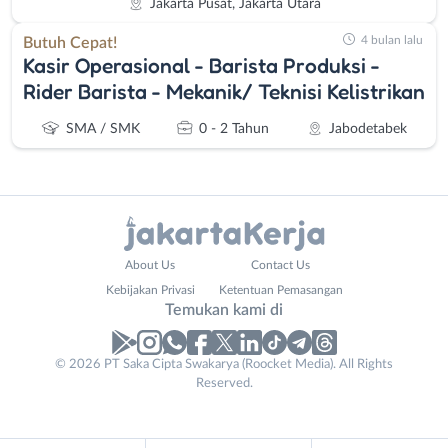
Jakarta Pusat, Jakarta Utara
4 bulan lalu
Butuh Cepat!
Kasir Operasional - Barista Produksi -
Rider Barista - Mekanik/ Teknisi Kelistrikan
SMA / SMK
0 - 2 Tahun
Jabodetabek
Administrasi
Bebas
About Us
Contact Us
Ahli
(Remote
Kebijakan Privasi
Ketentuan Pemasangan
Gizi
Work)
Temukan kami di
Ahli
Bekasi
Kecantikan
Bogor
© 2026 PT Saka Cipta Swakarya (Roocket Media). All Rights
Analis
Depok
Reserved.
/
Jakarta
Peneliti
Barat
Animator
Jakarta