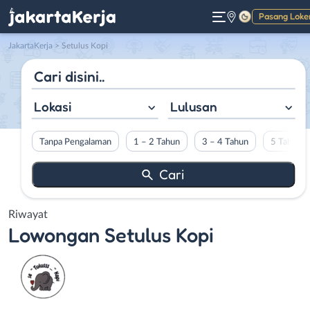
Pasang Loke
Gelap
JakartaKerja
>
Setulus Kopi
Lokasi
Lulusan
Tanpa Pengalaman
1 – 2 Tahun
3 – 4 Tahun
5 Tahun L
Riwayat
Lowongan
Setulus Kopi