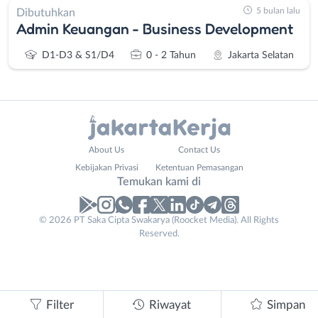
5 bulan lalu
Dibutuhkan
Admin Keuangan - Business Development
D1-D3 & S1/D4
0 - 2 Tahun
Jakarta Selatan
Administrasi
Bebas
About Us
Contact Us
Ahli
(Remote
Kebijakan Privasi
Ketentuan Pemasangan
Gizi
Work)
Temukan kami di
Ahli
Bekasi
Kecantikan
Bogor
© 2026 PT Saka Cipta Swakarya (Roocket Media). All Rights
Analis
Depok
Reserved.
/
Jakarta
Peneliti
Barat
Animator
Jakarta
Apoteker
Pusat
Filter
Riwayat
Simpan
Arsitek
Jakarta