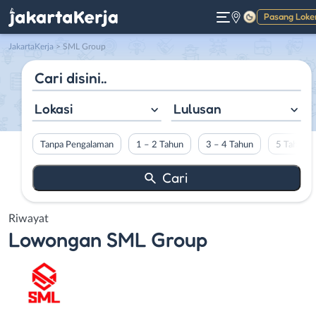
Pasang Loke
Gelap
JakartaKerja
>
SML Group
Lokasi
Lulusan
Tanpa Pengalaman
1 – 2 Tahun
3 – 4 Tahun
5 Tahun L
Riwayat
Lowongan
SML Group