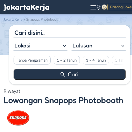
Pasang Loke
Gelap
JakartaKerja
>
Snapops Photobooth
Lokasi
Lulusan
Tanpa Pengalaman
1 – 2 Tahun
3 – 4 Tahun
5 Tahun L
Riwayat
Lowongan
Snapops Photobooth