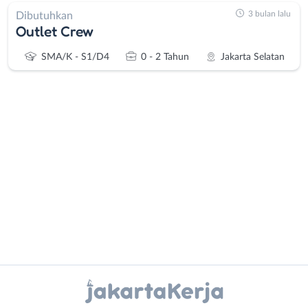
3 bulan lalu
Dibutuhkan
Outlet Crew
SMA/K - S1/D4
0 - 2 Tahun
Jakarta Selatan
Administrasi
Bebas
Ahli
(Remote
Gizi
Work)
Ahli
Bekasi
Kecantikan
Bogor
Analis
Depok
Instagram
WhatsApp
/
Jakarta
Peneliti
Barat
X - Twitter
Telegram
Animator
Jakarta
Apoteker
Pusat
Kanal Lainnya..
Arsitek
Jakarta