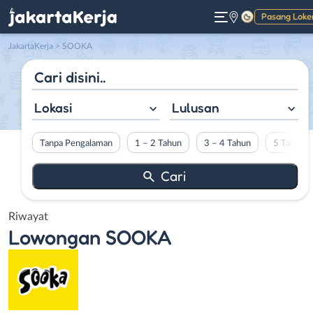
Pasang Loke
Gelap
JakartaKerja
>
SOOKA
Lokasi
Lulusan
Tanpa Pengalaman
1 – 2 Tahun
3 – 4 Tahun
5 Tahun L
Riwayat
Lowongan
SOOKA