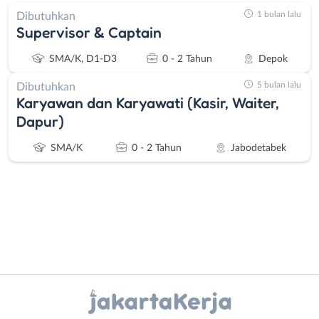
1 bulan lalu
Dibutuhkan
Supervisor & Captain
SMA/K, D1-D3
0 - 2 Tahun
Depok
5 bulan lalu
Dibutuhkan
Karyawan dan Karyawati (Kasir, Waiter,
Dapur)
SMA/K
0 - 2 Tahun
Jabodetabek
Administrasi
Bebas
Instagram
WhatsApp
Ahli
(Remote
Gizi
Work)
X - Twitter
Telegram
Ahli
Bekasi
Kecantikan
Bogor
Kanal Lainnya..