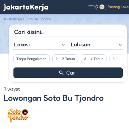
Pasang Loke
Gelap
JakartaKerja
>
Soto Bu Tjondro
Lokasi
Lulusan
Tanpa Pengalaman
1 – 2 Tahun
3 – 4 Tahun
5 Tahun L
Riwayat
Lowongan
Soto Bu Tjondro