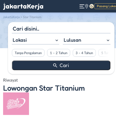
Pasang Loke
Gelap
JakartaKerja
>
Star Titanium
Lokasi
Lulusan
Tanpa Pengalaman
1 – 2 Tahun
3 – 4 Tahun
5 Tahun L
Riwayat
Lowongan
Star Titanium