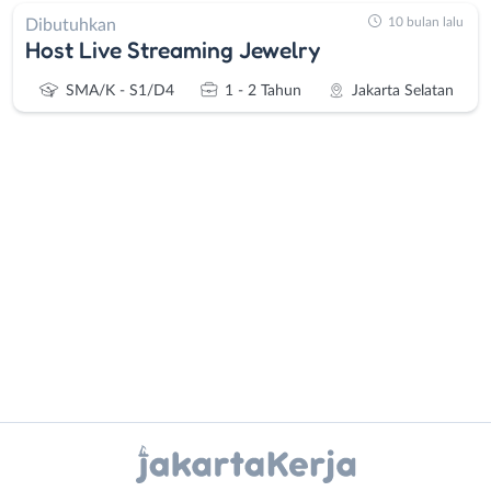
10 bulan lalu
Dibutuhkan
Host Live Streaming Jewelry
SMA/K - S1/D4
1 - 2 Tahun
Jakarta Selatan
Administrasi
Bebas
Ahli
(Remote
Gizi
Work)
Ahli
Bekasi
Kecantikan
Bogor
Analis
Depok
Instagram
WhatsApp
/
Jakarta
Peneliti
Barat
X - Twitter
Telegram
Animator
Jakarta
Apoteker
Pusat
Kanal Lainnya..
Arsitek
Jakarta