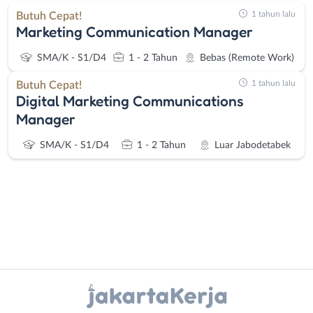
1 tahun lalu
Butuh Cepat!
Marketing Communication Manager
SMA/K - S1/D4
1 - 2 Tahun
Bebas (Remote Work)
1 tahun lalu
Butuh Cepat!
Digital Marketing Communications
Manager
SMA/K - S1/D4
1 - 2 Tahun
Luar Jabodetabek
Administrasi
Bebas
Instagram
WhatsApp
Ahli
(Remote
Gizi
Work)
X - Twitter
Telegram
Ahli
Bekasi
Kecantikan
Bogor
Kanal Lainnya..