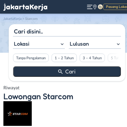
Pasang Loke
Gelap
JakartaKerja
>
Starcom
Lokasi
Lulusan
Tanpa Pengalaman
1 – 2 Tahun
3 – 4 Tahun
5 Tahun L
Riwayat
Lowongan
Starcom