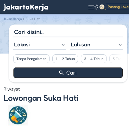
Pasang Loke
Gelap
JakartaKerja
>
Suka Hati
Lokasi
Lulusan
Tanpa Pengalaman
1 – 2 Tahun
3 – 4 Tahun
5 Tahun L
Riwayat
Lowongan
Suka Hati