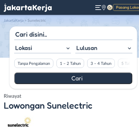
Pasang Loke
Gelap
JakartaKerja
>
Sunelectric
Lokasi
Lulusan
Tanpa Pengalaman
1 – 2 Tahun
3 – 4 Tahun
5 Tahun L
Riwayat
Lowongan
Sunelectric