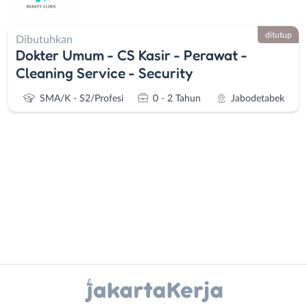
ditutup
Dibutuhkan
Dokter Umum - CS Kasir - Perawat -
Cleaning Service - Security
SMA/K - S2/Profesi
0 - 2 Tahun
Jabodetabek
Administrasi
Bebas
Ahli
(Remote
Gizi
Work)
Instagram
WhatsApp
Ahli
Bekasi
Kecantikan
Bogor
X - Twitter
Telegram
Analis
Depok
/
Jakarta
Kanal Lainnya..
Peneliti
Barat