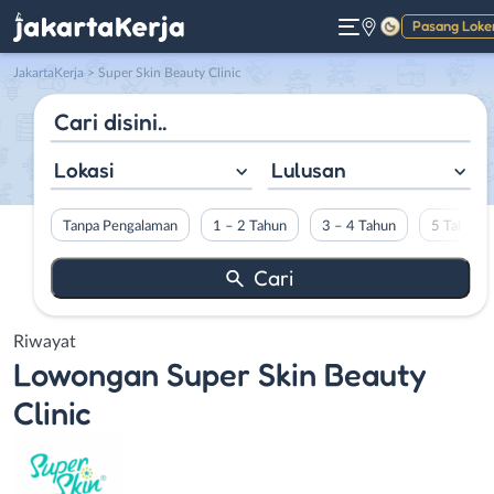
Pasang Loke
Gelap
JakartaKerja
>
Super Skin Beauty Clinic
Lokasi
Lulusan
Tanpa Pengalaman
1 – 2 Tahun
3 – 4 Tahun
5 Tahun L
Riwayat
Lowongan
Super Skin Beauty
Clinic