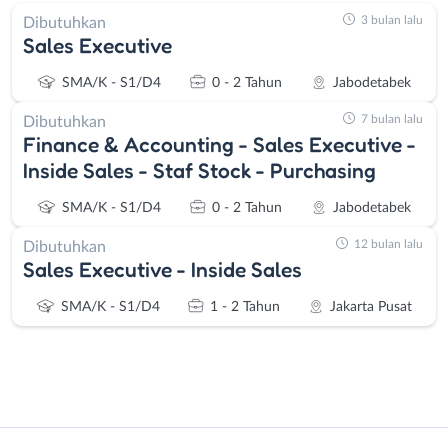
3 bulan lalu
Dibutuhkan
Sales Executive
SMA/K - S1/D4
0 - 2 Tahun
Jabodetabek
7 bulan lalu
Dibutuhkan
Finance & Accounting - Sales Executive -
Inside Sales - Staf Stock - Purchasing
SMA/K - S1/D4
0 - 2 Tahun
Jabodetabek
12 bulan lalu
Dibutuhkan
Sales Executive - Inside Sales
SMA/K - S1/D4
1 - 2 Tahun
Jakarta Pusat
Instagram
WhatsApp
Administrasi
Bebas
X - Twitter
Telegram