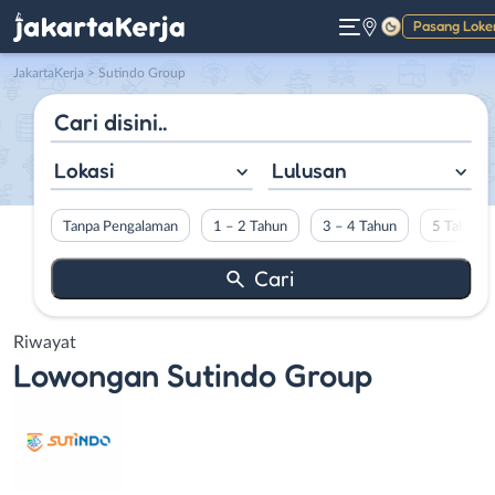
Pasang Loke
Gelap
JakartaKerja
>
Sutindo Group
Lokasi
Lulusan
Tanpa Pengalaman
1 – 2 Tahun
3 – 4 Tahun
5 Tahun L
Riwayat
Lowongan
Sutindo Group