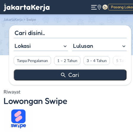
Pasang Loke
Gelap
JakartaKerja
>
Swipe
Lokasi
Lulusan
Tanpa Pengalaman
1 – 2 Tahun
3 – 4 Tahun
5 Tahun L
Riwayat
Lowongan
Swipe