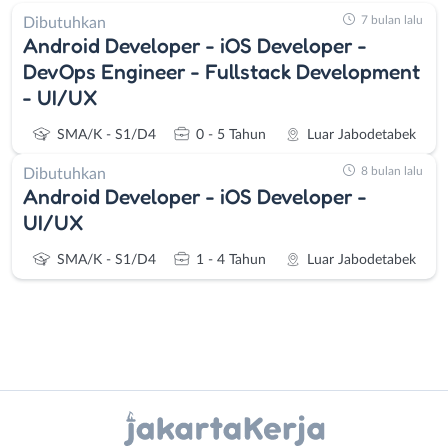
7 bulan lalu
Dibutuhkan
Android Developer - iOS Developer -
DevOps Engineer - Fullstack Development
- UI/UX
SMA/K - S1/D4
0 - 5 Tahun
Luar Jabodetabek
8 bulan lalu
Dibutuhkan
Android Developer - iOS Developer -
UI/UX
SMA/K - S1/D4
1 - 4 Tahun
Luar Jabodetabek
Instagram
WhatsApp
Administrasi
Bebas
X - Twitter
Telegram
Ahli
(Remote
Gizi
Work)
Kanal Lainnya..