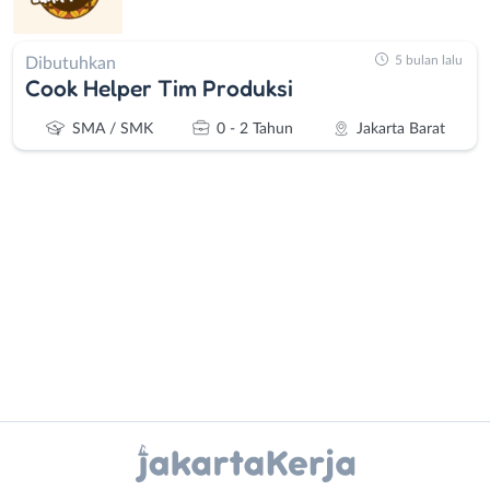
5 bulan lalu
Dibutuhkan
Cook Helper Tim Produksi
SMA / SMK
0 - 2 Tahun
Jakarta Barat
Administrasi
Bebas
Ahli
(Remote
Gizi
Work)
Ahli
Bekasi
Instagram
WhatsApp
Kecantikan
Bogor
Analis
Depok
X - Twitter
Telegram
/
Jakarta
Peneliti
Barat
Kanal Lainnya..
Animator
Jakarta