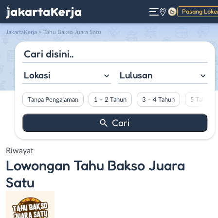
Pasang Loke
Gelap
JakartaKerja
>
Tahu Bakso Juara Satu
Lokasi
Lulusan
Tanpa Pengalaman
1 – 2 Tahun
3 – 4 Tahun
5 Tahun L
Riwayat
Lowongan
Tahu Bakso Juara
Satu