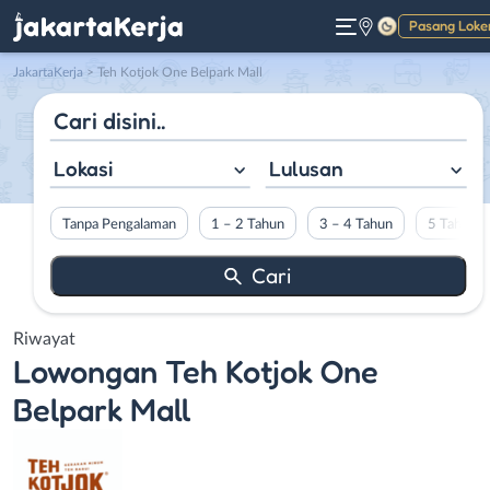
Pasang Loke
Gelap
JakartaKerja
>
Teh Kotjok One Belpark Mall
Lokasi
Lulusan
Tanpa Pengalaman
1 – 2 Tahun
3 – 4 Tahun
5 Tahun L
Riwayat
Lowongan
Teh Kotjok One
Belpark Mall