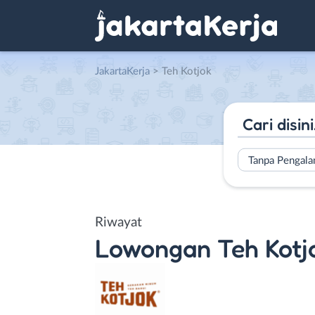
JakartaKerja
>
Teh Kotjok
Tanpa Pengal
Riwayat
Lowongan
Teh Kotj