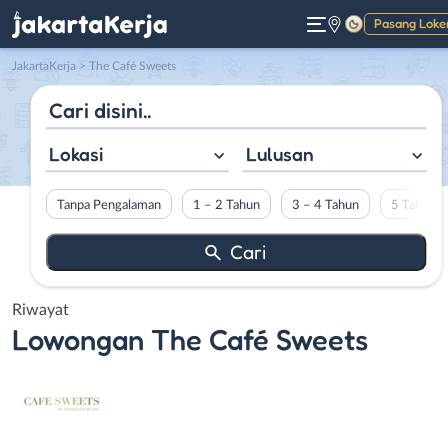
Pasang Loke
Gelap
JakartaKerja
>
The Café Sweets
Lokasi
Lulusan
Tanpa Pengalaman
1 – 2 Tahun
3 – 4 Tahun
5 Tahun L
Riwayat
Lowongan
The Café Sweets