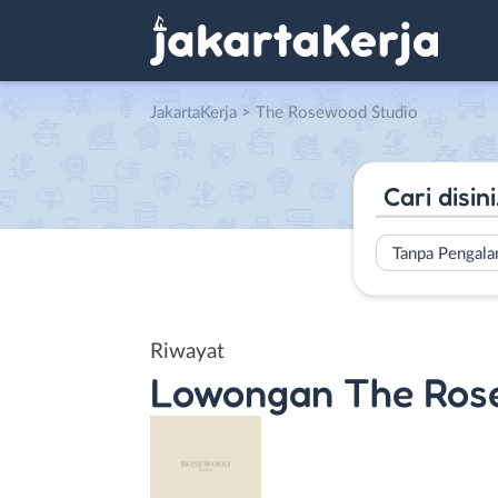
JakartaKerja
>
The Rosewood Studio
Tanpa Pengal
Riwayat
Lowongan
The Ros