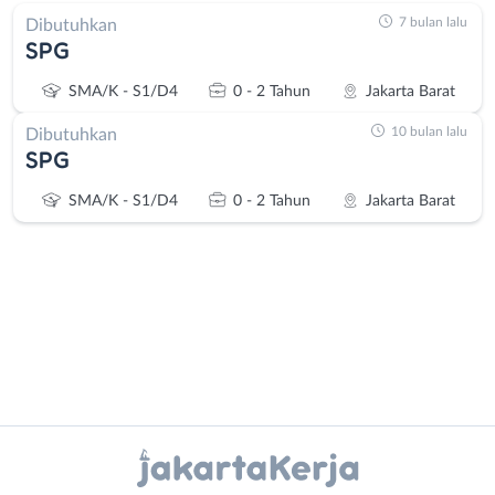
7 bulan lalu
Dibutuhkan
SPG
SMA/K - S1/D4
0 - 2 Tahun
Jakarta Barat
10 bulan lalu
Dibutuhkan
SPG
SMA/K - S1/D4
0 - 2 Tahun
Jakarta Barat
Administrasi
Bebas
Ahli
(Remote
Instagram
WhatsApp
Gizi
Work)
Ahli
Bekasi
X - Twitter
Telegram
Kecantikan
Bogor
Analis
Depok
Kanal Lainnya..