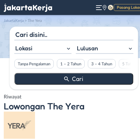
Pasang Loke
Gelap
JakartaKerja
>
The Yera
Lokasi
Lulusan
Tanpa Pengalaman
1 – 2 Tahun
3 – 4 Tahun
5 Tahun L
Riwayat
Lowongan
The Yera