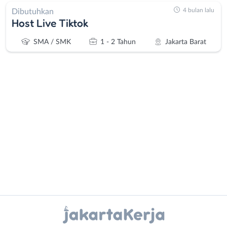
4 bulan lalu
Dibutuhkan
Host Live Tiktok
SMA / SMK
1 - 2 Tahun
Jakarta Barat
Administrasi
Bebas
Ahli
(Remote
Gizi
Work)
Ahli
Bekasi
Kecantikan
Bogor
Analis
Depok
Instagram
WhatsApp
/
Jakarta
Peneliti
Barat
X - Twitter
Telegram
Animator
Jakarta
Apoteker
Pusat
Kanal Lainnya..
Arsitek
Jakarta