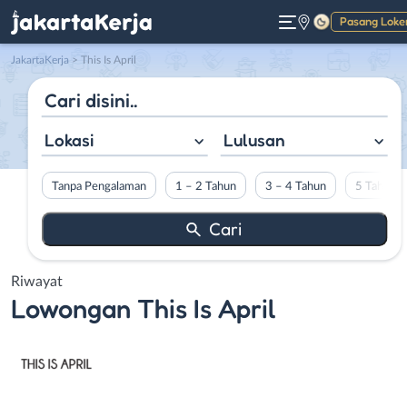
Pasang Loke
Gelap
JakartaKerja
>
This Is April
Lokasi
Lulusan
Tanpa Pengalaman
1 – 2 Tahun
3 – 4 Tahun
5 Tahun L
Riwayat
Lowongan
This Is April