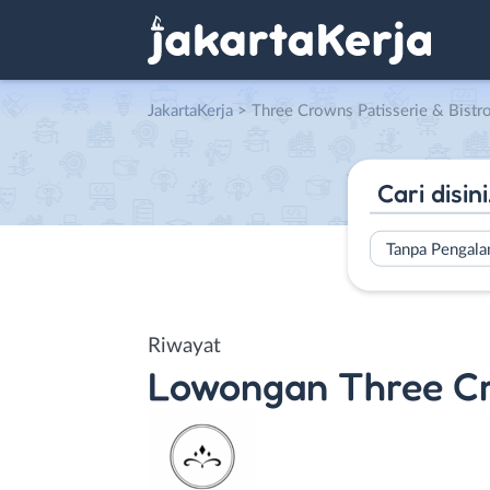
JakartaKerja
>
Three Crowns Patisserie & Bistr
Tanpa Pengal
Riwayat
Lowongan
Three Cr