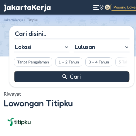
Pasang Loke
Gelap
JakartaKerja
>
Titipku
Lokasi
Lulusan
Tanpa Pengalaman
1 – 2 Tahun
3 – 4 Tahun
5 Tahun L
Riwayat
Lowongan
Titipku