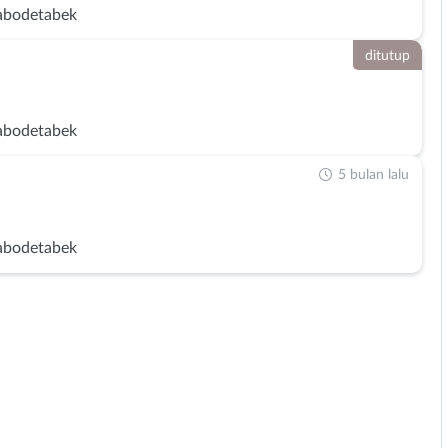
abodetabek
ditutup
abodetabek
5 bulan lalu
abodetabek