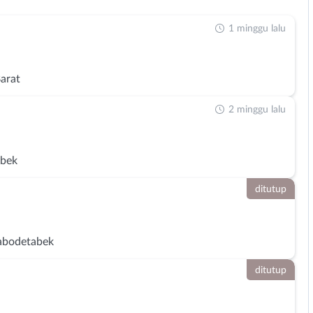
1 minggu lalu
Barat
2 minggu lalu
abek
ditutup
abodetabek
ditutup