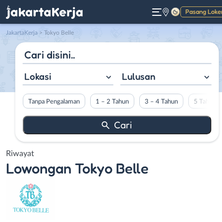
Pasang Loke
Gelap
JakartaKerja
>
Tokyo Belle
Lokasi
Lulusan
Tanpa Pengalaman
1 – 2 Tahun
3 – 4 Tahun
5 Tahun L
Riwayat
Lowongan
Tokyo Belle