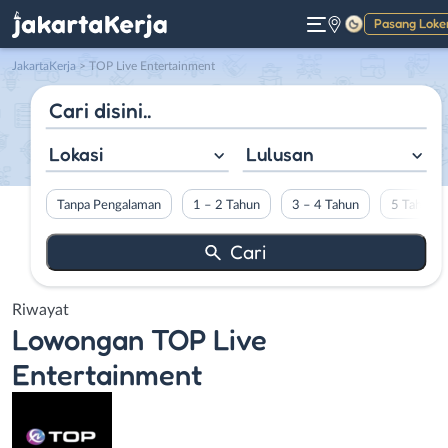
Pasang Loke
Gelap
JakartaKerja
>
TOP Live Entertainment
Lokasi
Lulusan
Tanpa Pengalaman
1 – 2 Tahun
3 – 4 Tahun
5 Tahun L
Riwayat
Lowongan
TOP Live
Entertainment