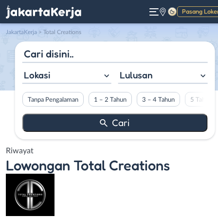
Pasang Loke
Gelap
JakartaKerja
>
Total Creations
Lokasi
Lulusan
Tanpa Pengalaman
1 – 2 Tahun
3 – 4 Tahun
5 Tahun L
Riwayat
Lowongan
Total Creations