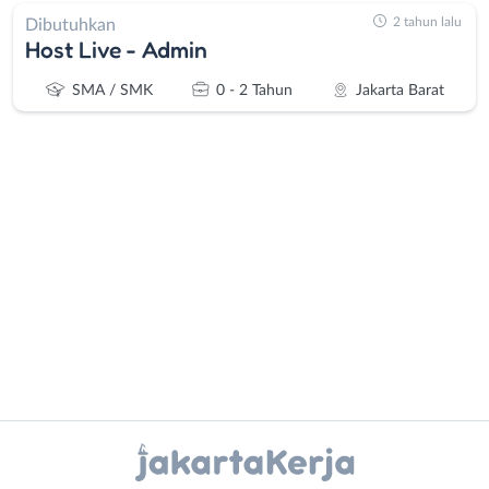
2 tahun lalu
Dibutuhkan
Host Live - Admin
SMA / SMK
0 - 2 Tahun
Jakarta Barat
Administrasi
Bebas
Ahli
(Remote
Gizi
Work)
Ahli
Bekasi
Kecantikan
Bogor
Analis
Depok
Instagram
WhatsApp
/
Jakarta
Peneliti
Barat
X - Twitter
Telegram
Animator
Jakarta
Apoteker
Pusat
Kanal Lainnya..
Arsitek
Jakarta