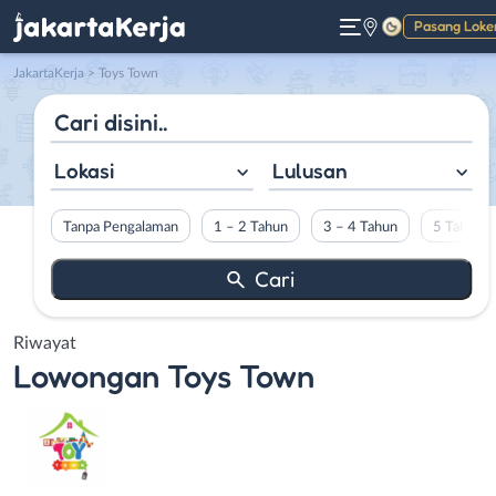
Pasang Loke
Gelap
JakartaKerja
>
Toys Town
Lokasi
Lulusan
Tanpa Pengalaman
1 – 2 Tahun
3 – 4 Tahun
5 Tahun L
Riwayat
Lowongan
Toys Town