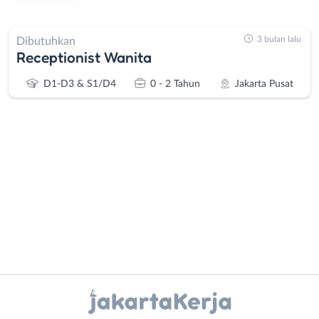
3 bulan lalu
Dibutuhkan
Receptionist Wanita
D1-D3 & S1/D4
0 - 2 Tahun
Jakarta Pusat
Administrasi
Bebas
Ahli
(Remote
Gizi
Work)
Ahli
Bekasi
Instagram
WhatsApp
Kecantikan
Bogor
Analis
Depok
X - Twitter
Telegram
/
Jakarta
Peneliti
Barat
Kanal Lainnya..
Animator
Jakarta