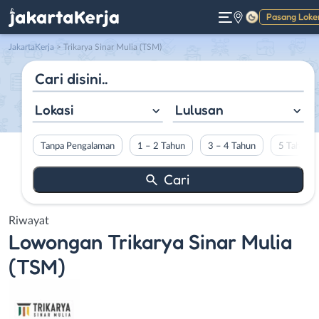
Pasang Loke
Gelap
JakartaKerja
>
Trikarya Sinar Mulia (TSM)
Lokasi
Lulusan
Tanpa Pengalaman
1 – 2 Tahun
3 – 4 Tahun
5 Tahun L
Riwayat
Lowongan
Trikarya Sinar Mulia
(TSM)