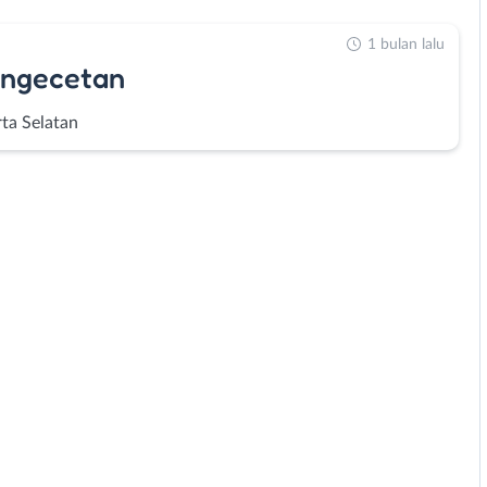
1 bulan lalu
engecetan
rta Selatan