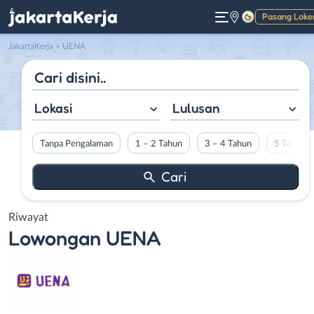
Pasang Loke
Gelap
JakartaKerja
>
UENA
Lokasi
Lulusan
Tanpa Pengalaman
1 – 2 Tahun
3 – 4 Tahun
5 Tahun L
Riwayat
Lowongan
UENA