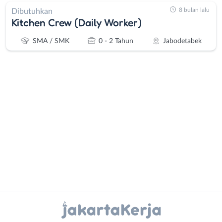
8 bulan lalu
Dibutuhkan
Kitchen Crew (Daily Worker)
SMA / SMK
0 - 2 Tahun
Jabodetabek
Administrasi
Bebas
Ahli
(Remote
Gizi
Work)
Ahli
Bekasi
Kecantikan
Bogor
Analis
Depok
Instagram
WhatsApp
/
Jakarta
Peneliti
Barat
X - Twitter
Telegram
Animator
Jakarta
Apoteker
Pusat
Kanal Lainnya..
Arsitek
Jakarta