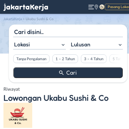
Pasang Loke
Gelap
JakartaKerja
>
Ukabu Sushi & Co
Lokasi
Lulusan
Tanpa Pengalaman
1 – 2 Tahun
3 – 4 Tahun
5 Tahun L
Riwayat
Lowongan
Ukabu Sushi & Co