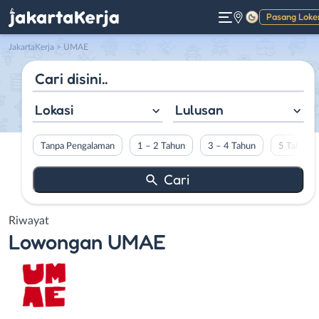
Pasang Loke
Gelap
JakartaKerja
>
UMAE
Lokasi
Lulusan
Tanpa Pengalaman
1 – 2 Tahun
3 – 4 Tahun
5 Tahun L
Riwayat
Lowongan
UMAE