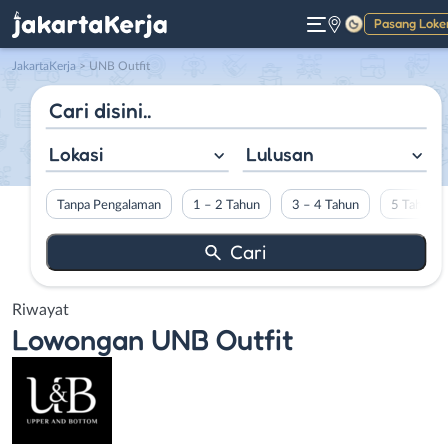
Pasang Loke
Gelap
JakartaKerja
>
UNB Outfit
Lokasi
Lulusan
Tanpa Pengalaman
1 – 2 Tahun
3 – 4 Tahun
5 Tahun L
Riwayat
Lowongan
UNB Outfit