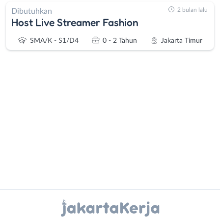
2 bulan lalu
Dibutuhkan
Host Live Streamer Fashion
SMA/K - S1/D4
0 - 2 Tahun
Jakarta Timur
Administrasi
Bebas
Ahli
(Remote
Gizi
Work)
Ahli
Bekasi
Kecantikan
Bogor
Analis
Depok
Instagram
WhatsApp
/
Jakarta
Peneliti
Barat
X - Twitter
Telegram
Animator
Jakarta
Apoteker
Pusat
Kanal Lainnya..
Arsitek
Jakarta