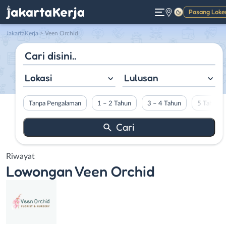
Pasang Loke
Gelap
JakartaKerja
>
Veen Orchid
Lokasi
Lulusan
Tanpa Pengalaman
1 – 2 Tahun
3 – 4 Tahun
5 Tahun L
Riwayat
Lowongan
Veen Orchid