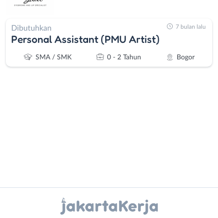
7 bulan lalu
Dibutuhkan
Personal Assistant (PMU Artist)
SMA / SMK
0 - 2 Tahun
Bogor
Administrasi
Bebas
Ahli
(Remote
Gizi
Work)
Ahli
Bekasi
Instagram
WhatsApp
Kecantikan
Bogor
Analis
Depok
X - Twitter
Telegram
/
Jakarta
Peneliti
Barat
Kanal Lainnya..
Animator
Jakarta