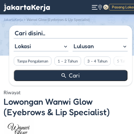
Pasang Loke
Gelap
JakartaKerja
>
Wanwi Glow (Eyebrows & Lip Specialist)
Lokasi
Lulusan
Tanpa Pengalaman
1 – 2 Tahun
3 – 4 Tahun
5 Tahun L
Riwayat
Lowongan
Wanwi Glow
(Eyebrows & Lip Specialist)