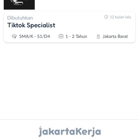
12 bulan lalu
Dibutuhkan
Tiktok Specialist
SMA/K - S1/D4
1 - 2 Tahun
Jakarta Barat
Administrasi
Bebas
Ahli
(Remote
Gizi
Work)
Ahli
Bekasi
Instagram
WhatsApp
Kecantikan
Bogor
Analis
Depok
X - Twitter
Telegram
/
Jakarta
Peneliti
Barat
Kanal Lainnya..
Animator
Jakarta