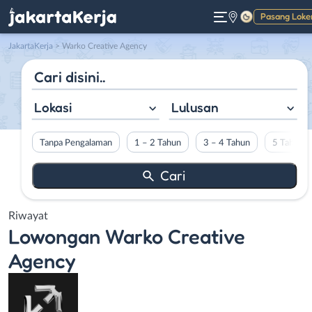
Pasang Loke
Gelap
JakartaKerja
>
Warko Creative Agency
Lokasi
Lulusan
Tanpa Pengalaman
1 – 2 Tahun
3 – 4 Tahun
5 Tahun L
Riwayat
Lowongan
Warko Creative
Agency