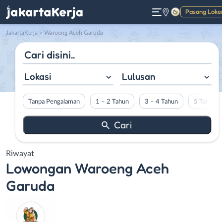
Pasang Loke
Gelap
JakartaKerja
>
Waroeng Aceh Garuda
Lokasi
Lulusan
Tanpa Pengalaman
1 – 2 Tahun
3 – 4 Tahun
5 Tahun L
Riwayat
Lowongan
Waroeng Aceh
Garuda