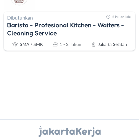
3 bulan lalu
Dibutuhkan
Barista - Profesional Kitchen - Waiters -
Cleaning Service
SMA / SMK
1 - 2 Tahun
Jakarta Selatan
Administrasi
Bebas
Ahli
(Remote
Gizi
Work)
Instagram
WhatsApp
Ahli
Bekasi
Kecantikan
Bogor
X - Twitter
Telegram
Analis
Depok
/
Jakarta
Kanal Lainnya..
Peneliti
Barat