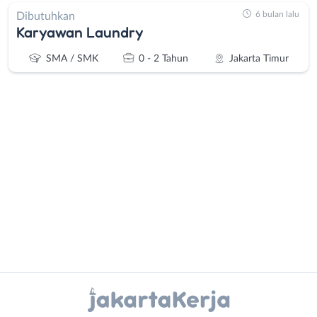
6 bulan lalu
Dibutuhkan
Karyawan Laundry
SMA / SMK
0 - 2 Tahun
Jakarta Timur
Administrasi
Bebas
Ahli
(Remote
Gizi
Work)
Ahli
Bekasi
Kecantikan
Bogor
Analis
Depok
Instagram
WhatsApp
/
Jakarta
Peneliti
Barat
X - Twitter
Telegram
Animator
Jakarta
Apoteker
Pusat
Kanal Lainnya..
Arsitek
Jakarta