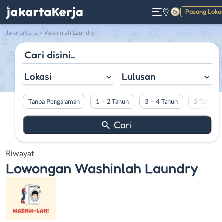
Pasang Loke
Gelap
JakartaKerja
>
Washinlah Laundry
Lokasi
Lulusan
Tanpa Pengalaman
1 – 2 Tahun
3 – 4 Tahun
5 Tahun L
Riwayat
Lowongan
Washinlah Laundry