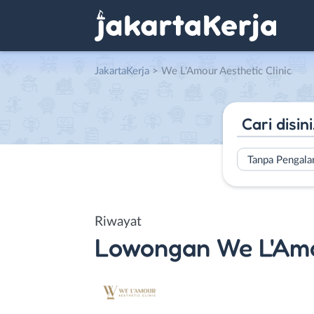
JakartaKerja
>
We L'Amour Aesthetic Clinic
Tanpa Pengal
Riwayat
Lowongan
We L'Amo