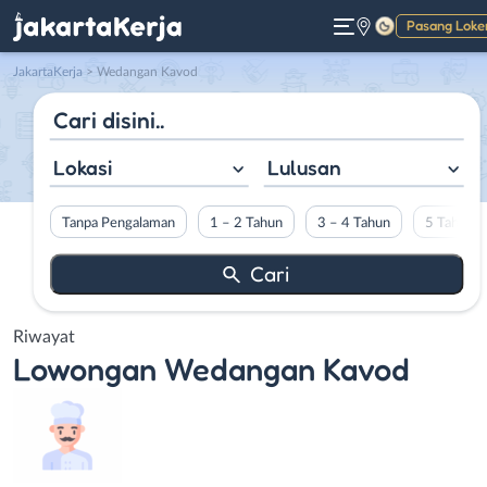
Pasang Loke
Gelap
JakartaKerja
>
Wedangan Kavod
Lokasi
Lulusan
Tanpa Pengalaman
1 – 2 Tahun
3 – 4 Tahun
5 Tahun L
Riwayat
Lowongan
Wedangan Kavod