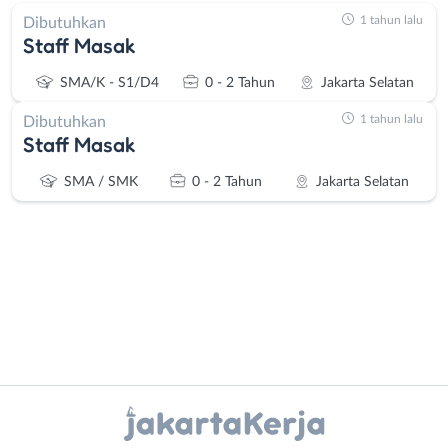
1 tahun lalu
Dibutuhkan
Staff Masak
SMA/K - S1/D4
0 - 2 Tahun
Jakarta Selatan
1 tahun lalu
Dibutuhkan
Staff Masak
SMA / SMK
0 - 2 Tahun
Jakarta Selatan
Administrasi
Bebas
Ahli
(Remote
Instagram
WhatsApp
Gizi
Work)
Ahli
Bekasi
X - Twitter
Telegram
Kecantikan
Bogor
Analis
Depok
Kanal Lainnya..