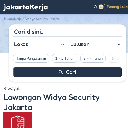
Pasang Loke
Gelap
JakartaKerja
>
Widya Security Jakarta
Lokasi
Lulusan
Tanpa Pengalaman
1 – 2 Tahun
3 – 4 Tahun
5 Tahun L
Riwayat
Lowongan
Widya Security
Jakarta