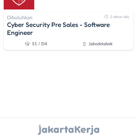
2 tahun lalu
Dibutuhkan
Cyber Security Pre Sales - Software
Engineer
S1 / D4
Jabodetabek
Administrasi
Bebas
Ahli
(Remote
Gizi
Work)
Instagram
WhatsApp
Ahli
Bekasi
Kecantikan
Bogor
X - Twitter
Telegram
Analis
Depok
/
Jakarta
Kanal Lainnya..
Peneliti
Barat