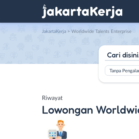
JakartaKerja
>
Worldwide Talents Enterprise
Tanpa Pengal
Riwayat
Lowongan
Worldwid