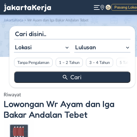
Pasang Loke
Gelap
JakartaKerja
>
Wr Ayam dan Iga Bakar Andalan Tebet
Lokasi
Lulusan
Tanpa Pengalaman
1 – 2 Tahun
3 – 4 Tahun
5 Tahun L
Riwayat
Lowongan
Wr Ayam dan Iga
Bakar Andalan Tebet