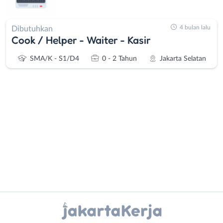
4 bulan lalu
Dibutuhkan
Cook / Helper - Waiter - Kasir
SMA/K - S1/D4
0 - 2 Tahun
Jakarta Selatan
Administrasi
Bebas
Ahli
(Remote
Gizi
Work)
Ahli
Bekasi
Instagram
WhatsApp
Kecantikan
Bogor
Analis
Depok
X - Twitter
Telegram
/
Jakarta
Peneliti
Barat
Kanal Lainnya..
Animator
Jakarta