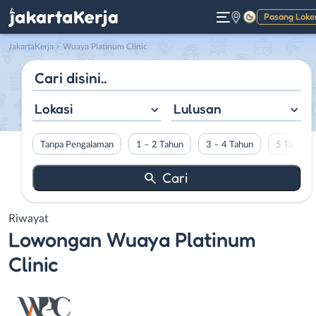
Pasang Loke
Gelap
JakartaKerja
>
Wuaya Platinum Clinic
Lokasi
Lulusan
Tanpa Pengalaman
1 – 2 Tahun
3 – 4 Tahun
5 Tahun L
Riwayat
Lowongan
Wuaya Platinum
Clinic