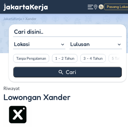
Pasang Loke
Gelap
JakartaKerja
>
Xander
Lokasi
Lulusan
Tanpa Pengalaman
1 – 2 Tahun
3 – 4 Tahun
5 Tahun L
Riwayat
Lowongan
Xander