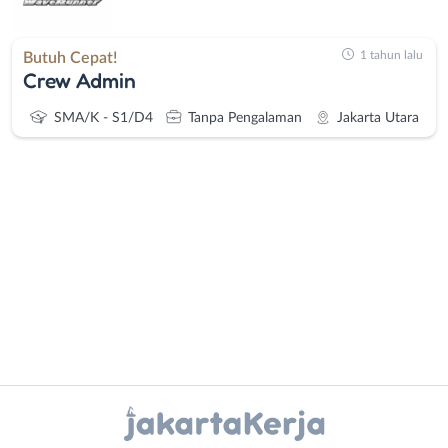
1 tahun lalu
Butuh Cepat!
Crew Admin
SMA/K - S1/D4
Tanpa Pengalaman
Jakarta Utara
Administrasi
Bebas
Ahli
(Remote
Gizi
Work)
Ahli
Bekasi
Instagram
WhatsApp
Kecantikan
Bogor
Analis
Depok
X - Twitter
Telegram
/
Jakarta
Peneliti
Barat
Kanal Lainnya..
Animator
Jakarta