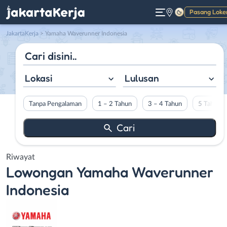
Pasang Loke
Gelap
JakartaKerja
>
Yamaha Waverunner Indonesia
Lokasi
Lulusan
Tanpa Pengalaman
1 – 2 Tahun
3 – 4 Tahun
5 Tahun L
Riwayat
Lowongan
Yamaha Waverunner
Indonesia