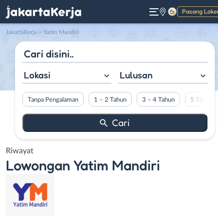
Pasang Loke
Gelap
JakartaKerja
>
Yatim Mandiri
Lokasi
Lulusan
Tanpa Pengalaman
1 – 2 Tahun
3 – 4 Tahun
5 Tahun L
Riwayat
Lowongan
Yatim Mandiri