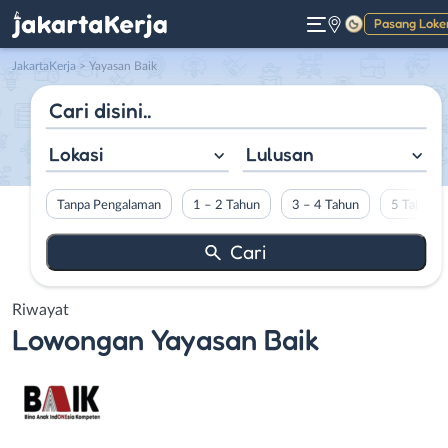
Pasang Loke
Gelap
JakartaKerja
>
Yayasan Baik
Lokasi
Lulusan
Tanpa Pengalaman
1 – 2 Tahun
3 – 4 Tahun
5 Tahun L
Riwayat
Lowongan
Yayasan Baik