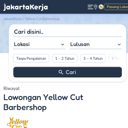
Pasang Loke
Gelap
JakartaKerja
>
Yellow Cut Barbershop
Lokasi
Lulusan
Tanpa Pengalaman
1 – 2 Tahun
3 – 4 Tahun
5 Tahun L
Riwayat
Lowongan
Yellow Cut
Barbershop