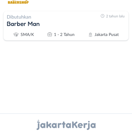
2 tahun lalu
Dibutuhkan
Barber Man
SMA/K
1 - 2 Tahun
Jakarta Pusat
Administrasi
Bebas
Ahli
(Remote
Gizi
Work)
Ahli
Bekasi
Instagram
WhatsApp
Kecantikan
Bogor
Analis
Depok
X - Twitter
Telegram
/
Jakarta
Peneliti
Barat
Kanal Lainnya..
Animator
Jakarta