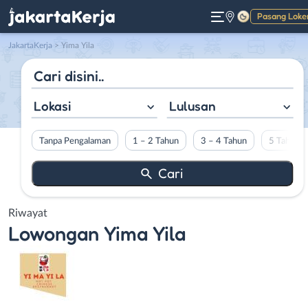
Pasang Loke
Gelap
JakartaKerja
>
Yima Yila
Lokasi
Lulusan
Tanpa Pengalaman
1 – 2 Tahun
3 – 4 Tahun
5 Tahun L
Riwayat
Lowongan
Yima Yila